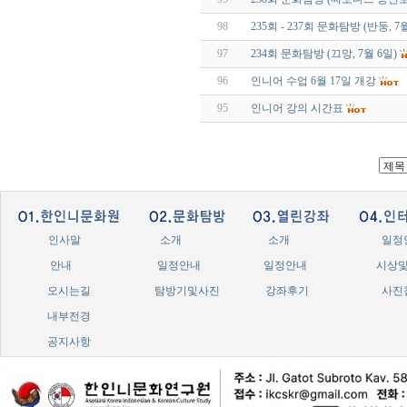
98
235회 - 237회 문화탐방 (반둥, 7월
97
234회 문화탐방 (끄망, 7월 6일)
96
인니어 수업 6월 17일 개강
95
인니어 강의 시간표
인사말
소개
소개
일정
안내
일정안내
일정안내
시상
오시는길
탐방기및사진
강좌후기
사진
내부전경
공지사항