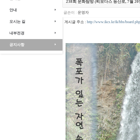
238회 문화탐방 (찌보다스 등산로, 7월 20
안내
글쓴이 :
운영자
오시는 길
게시글 주소 :
http://www.ikcs.kr/ik/bbs/board.p
내부전경
공지사항