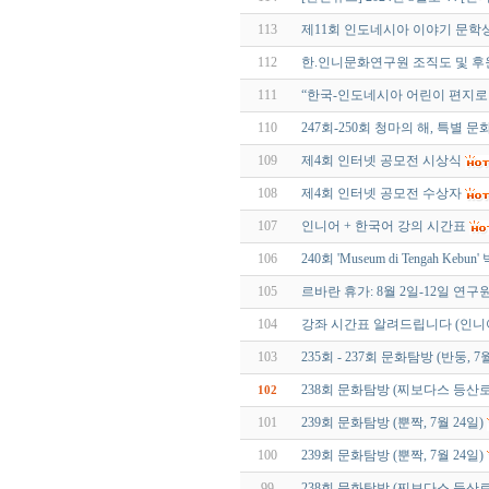
113
제11회 인도네시아 이야기 문학상
112
한.인니문화연구원 조직도 및 후
111
“한국-인도네시아 어린이 편지로 
110
247회-250회 청마의 해, 특별 
109
제4회 인터넷 공모전 시상식
108
제4회 인터넷 공모전 수상자
107
인니어 + 한국어 강의 시간표
106
240회 'Museum di Tengah Kebu
105
르바란 휴가: 8월 2일-12일 연
104
강좌 시간표 알려드립니다 (인니어 
103
235회 - 237회 문화탐방 (반둥, 7월
238회 문화탐방 (찌보다스 등산로,
102
101
239회 문화탐방 (뿐짝, 7월 24일)
100
239회 문화탐방 (뿐짝, 7월 24일)
99
238회 문화탐방 (찌보다스 등산로,