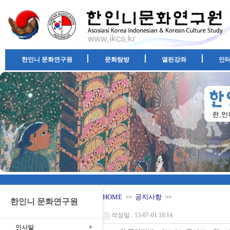
한인니 문화연구원
문화탐방
열린강좌
인
HOME
공지사항
>>
>>
한인니 문화연구원
작성일 : 13-07-01 18:14
인사말