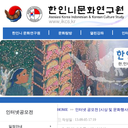
한인니 문화연구원
문화탐방
열린강좌
인
HOME
인터넷 공모전 [시상 및 문화행사
>>
인터넷공모전
작성일 : 13-09-05 17:19
일정안내