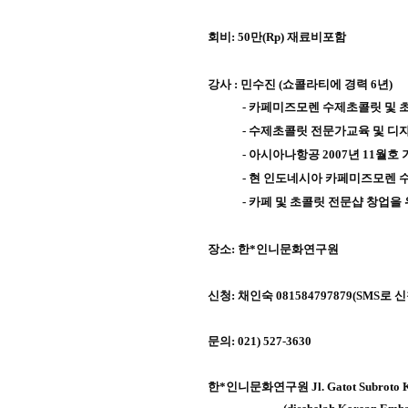
회비
: 50
만
(Rp)
재료
비포함
강사
:
민수진
(
쇼콜라티에 경력
6
년
)
-
카페미즈모렌 수제초콜릿 및 
-
수제초콜릿 전문가교육 및 디
-
아시아나항공
2007
년
11
월호 
-
현 인도네시아 카페미즈모렌 수
-
카페 및 초콜릿 전문샵 창업을
장소
:
한
*
인니문화연구원
신청
:
채인숙
081584797879(SMS
로 
문의
: 021) 527-3630
한
*
인니문화연구원
Jl. Gatot Subroto