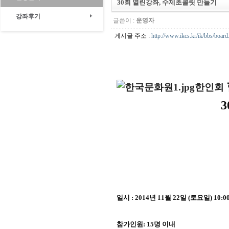
30회 열린강좌, 수제초콜릿 만들기
강좌후기
글쓴이 :
운영자
게시글 주소 :
http://www.ikcs.kr/ik/bbs/boa
한인회
3
견과
일시
: 2014
년
11
월
22
일
(
토요일
) 10:0
참가인원
: 15
명 이내