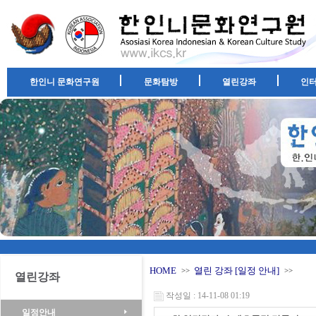
한인니 문화연구원
문화탐방
열린강좌
인
HOME
열린 강좌 [일정 안내]
>>
>>
열린강좌
작성일 : 14-11-08 01:19
일정안내